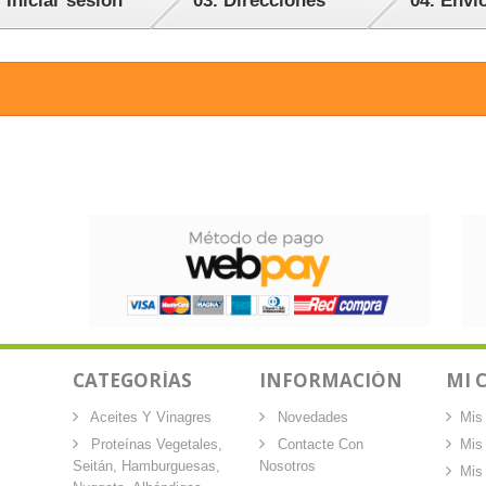
.
Iniciar sesión
03.
Direcciones
04.
Enví
CATEGORÍAS
INFORMACIÓN
MI 
Aceites Y Vinagres
Novedades
Mis
Proteínas Vegetales,
Contacte Con
Mis
Seitán, Hamburguesas,
Nosotros
Mis